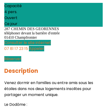
Capacité
4 pers.
Ouvert
Ce jour
287 CHEMIN DES GEORENNES
téléphoner devant la barrière d'entrée
01410 Champfromier
Consulter le site internet
07 81 17 23 15
Appeler
Réserver
Description
Venez dormir en familles ou entre amis sous les
étoiles dans nos deux logements insolites pour
partager un moment unique.
Le Dodôme :