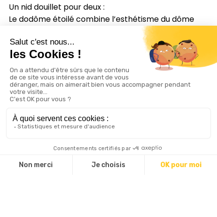
Un nid douillet pour deux :
Le dodôme étoilé combine l’esthétisme du dôme
géodésique et l’effet bulle du wigwam. Une
ouverture en pvc cristal prévue pour observer la
nature et à la nuit tombée, contempler le ciel étoilé.
Avec un diamètre de 2.35m au plus large, ce cocon
intimiste a été imaginé pour prévoir un
aménagement minimaliste et optimisé : un matelas
2 personnes 140*190, un rangement intérieur et un
coffre à bagage.
Un mini dôme géodésique cosy pour faire rêver les
amoureux en quête de nuits insolites.
L’atout du dodôme étoilé : une occultation amovible.
Une tente transparente avec un confort thermique
en journée, et occulte la lumière pour ceux qui ne
souhaitent pas être réveiller aux aurores. Elle se
manipule manuellement depuis l’extérieur.