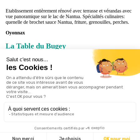
Etablissement entièrement rénové avec terrasse et vérandas avec
vue panoramique sur le lac de Nantua. Spécialités culinaires:
quenelle de brochet sauce Nantua, friture, grenouilles, perches.
Oyonnax
La Table du Bugey
« La table du Bugey » vous propose sa carte au fil des saisons de
produits frais et locaux. Venez profiter de la terrasse pour un
déjeuner ou un dîner en centre ville.
Nantua
Restaurant L'Embarcadère
Etape bistronomique de charme. Vue panoramique sur le lac de
Nantua. Mets savoureux et raffinés rythmés par les produits de
saison. Hôtel, Restaurant, Bar, Brunch.
À partir de
35 €
(Menu adulte)
Valserhône