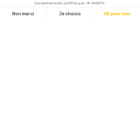
ou par téléphone, auprès de Martin
Girardon : 07 88 25 11 04
Les tarifs - 2026
Groupes scolaires et centre de loisirs
Forfait
Forfait
Niveau
demi-
journée
journée
Cycle 1
200 € /
300 € /
classe
classe
Cycle 2 et 3
200 € /
300 € /