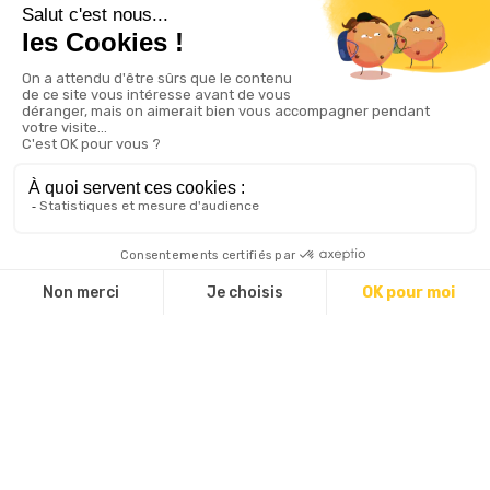
Du jeudi au samedi midi venez déguster une cuisine
authentique dans un cadre chaleureux et convivial.
Cantine à l’étage des Vins de Martin !
Ouverture
Du 01/01 au 31/12 le jeudi, vendredi et samedi de 11h30
à 14h et de 18h à 22h.
La cantine de Mégane organise également
régulièrement des brunchs le dimanche à 11h.
Réservation
Possibilité de commander les plats à emporter.
Les vins de Martin :
Mail :
lacantinedemegane@gmail.com