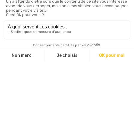
Réservation
Eden Café :
Tel :
04 50 48 18 82
Tarifs
A la carte : de 17 à 26 €
Menu enfant : 10 € (jusqu'à 10 ans)
Plat du jour : 16 €
Menu du jour : 18 €.
Tarif groupe à partir de 20 personnes.
Mode de paiement