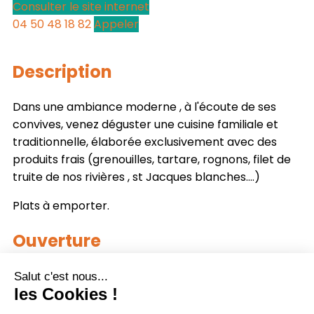
Consulter le site internet
04 50 48 18 82
Appeler
Description
Dans une ambiance moderne , à l'écoute de ses
convives, venez déguster une cuisine familiale et
traditionnelle, élaborée exclusivement avec des
produits frais (grenouilles, tartare, rognons, filet de
truite de nos rivières , st Jacques blanches….)
Plats à emporter.
Ouverture
Du 02/01 au 31/12/2026 le mardi, jeudi, vendredi et
samedi de 10h à 15h et de 18h à 22h.