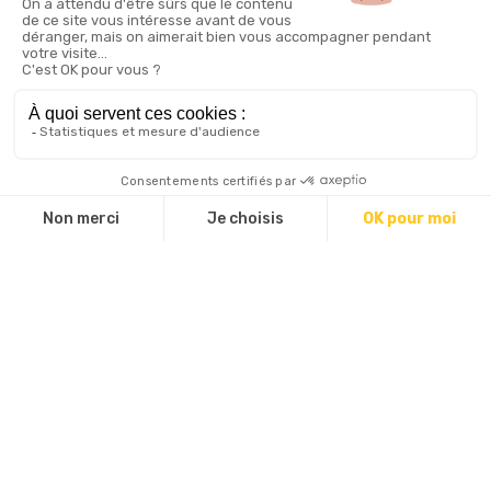
En couple, en famille ou entre amis, profitez d'un
moment gourmand autour de plats généreux,
préparés avec soin dans un cadre authentique et
accueillant
Ouverture
Jours d'ouverture et horaires variables selon les
périodes de l'année.
À consulter sur :
https://www.facebook.com/chezlisaplateauderetord.
Réservation
Restaurant chez Lisa :
Tel :
07 88 51 65 65