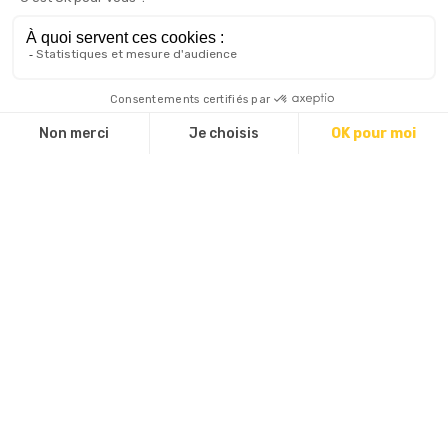
vendredi et les week-ends.
Fermé le mardi et le mercredi midi.
Réservation
Réservation conseillée.
SAS TIT - Les Géorennes :
Tel :
07 81 17 23 15
Mail :
contact@lesgeorennes.com
Tarifs
A la carte : de 11 à 20 €.
Mode de paiement
Carte bancaire/crédit