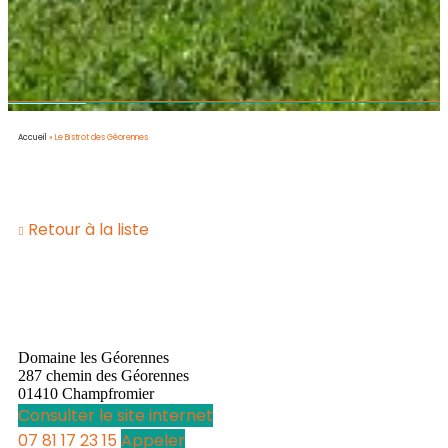
Accueil
»
Le Bistrot des Géorennes
Retour à la liste
Domaine les Géorennes
287 chemin des Géorennes
01410 Champfromier
Consulter le site internet
07 81 17 23 15
Appeler